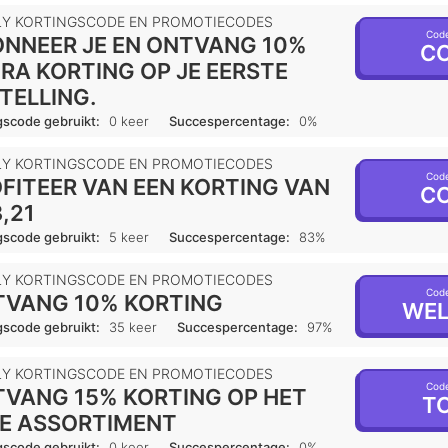
LY KORTINGSCODE EN PROMOTIECODES
Code
NNEER JE EN ONTVANG 10%
CO
RA KORTING OP JE EERSTE
TELLING.
gscode gebruikt:
0 keer
Succespercentage:
0%
LY KORTINGSCODE EN PROMOTIECODES
Code
FITEER VAN EEN KORTING VAN
CO
3,21
gscode gebruikt:
5 keer
Succespercentage:
83%
LY KORTINGSCODE EN PROMOTIECODES
Code
VANG 10% KORTING
WEL
gscode gebruikt:
35 keer
Succespercentage:
97%
LY KORTINGSCODE EN PROMOTIECODES
Code
VANG 15% KORTING OP HET
TO
E ASSORTIMENT
gscode gebruikt:
0 keer
Succespercentage:
0%