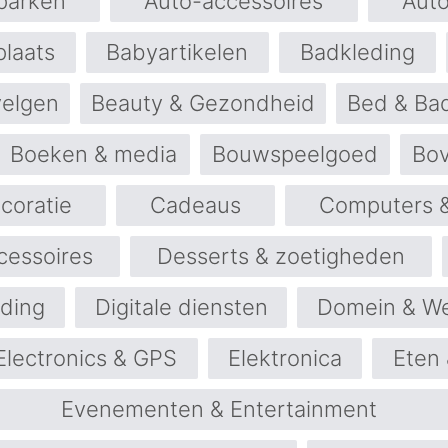
eparken
Auto-accessoires
Aut
laats
Babyartikelen
Badkleding
velgen
Beauty & Gezondheid
Bed & Ba
Boeken & media
Bouwspeelgoed
Bov
coratie
Cadeaus
Computers &
essoires
Desserts & zoetigheden
ding
Digitale diensten
Domein & W
Electronics & GPS
Elektronica
Eten 
Evenementen & Entertainment