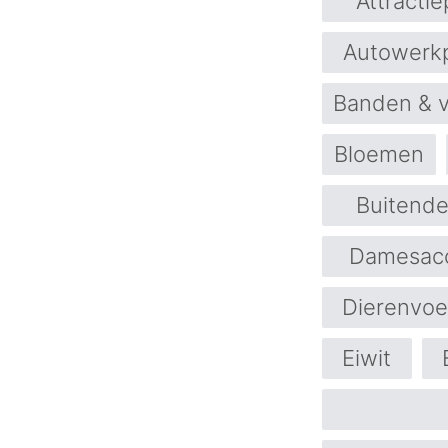
Attracti
Autowerkp
Banden & 
Bloemen
Buitende
Damesacc
Dierenvoe
Eiwit