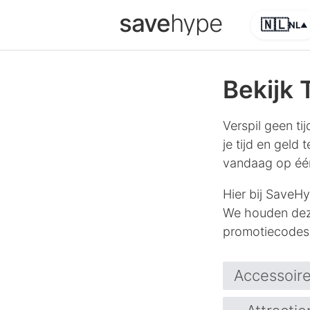
save
hype
🇳🇱
NL
▲
Bekijk
Verspil geen t
je tijd en geld
vandaag op één
Hier bij SaveH
We houden deze
promotiecodes
Accessoir