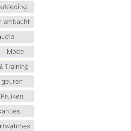
erkleding
n ambacht
audio
Mode
& Training
 geuren
Pruiken
kanties
rtwatches