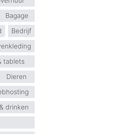
overhuur
Bagage
d
Bedrijf
enkleding
 tablets
Dieren
ebhosting
& drinken