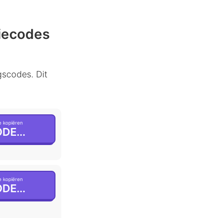
iecodes
gscodes. Dit
 kopiëren
DE...
 kopiëren
DE...