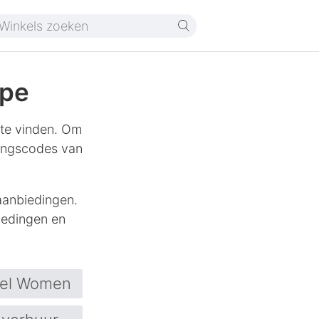
ype
 te vinden. Om
rtingscodes van
aanbiedingen.
iedingen en
rel Women