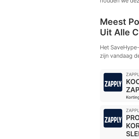
houden we deze
Meest Po
Uit Alle 
Het SaveHype-t
zijn vandaag d
ZAPP
KOO
ZAP
Kortin
ZAPP
PRO
KOR
SLE