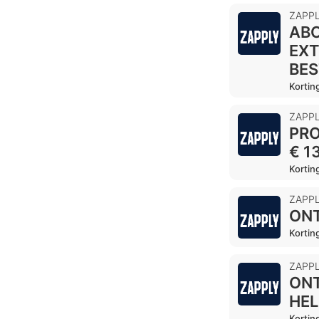
ZAPP
ABO
EXT
BES
Kortin
ZAPP
PRO
€ 1
Kortin
ZAPP
ONT
Kortin
ZAPP
ONT
HEL
Kortin