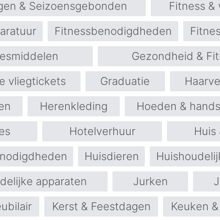
gen & Seizoensgebonden
Fitness &
aratuur
Fitnessbenodigdheden
Fitne
esmiddelen
Gezondheid & Fi
 vliegtickets
Graduatie
Haarve
en
Herenkleding
Hoeden & hand
es
Hotelverhuur
Huis 
enodigdheden
Huisdieren
Huishoudelij
delijke apparaten
Jurken
J
bilair
Kerst & Feestdagen
Keuken &