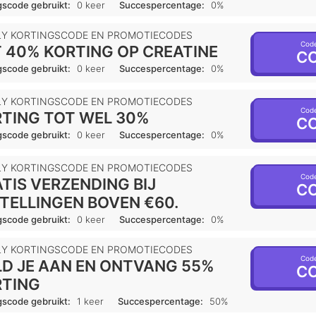
gscode gebruikt:
0 keer
Succespercentage:
0%
LY KORTINGSCODE EN PROMOTIECODES
Code
 40% KORTING OP CREATINE
CO
gscode gebruikt:
0 keer
Succespercentage:
0%
LY KORTINGSCODE EN PROMOTIECODES
Code
TING TOT WEL 30%
CO
gscode gebruikt:
0 keer
Succespercentage:
0%
LY KORTINGSCODE EN PROMOTIECODES
Code
TIS VERZENDING BIJ
CO
TELLINGEN BOVEN €60.
gscode gebruikt:
0 keer
Succespercentage:
0%
LY KORTINGSCODE EN PROMOTIECODES
Code
D JE AAN EN ONTVANG 55%
CO
RTING
gscode gebruikt:
1 keer
Succespercentage:
50%