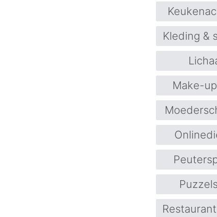
Keukenac
Kleding &
Licha
Make-up
Moedersc
Onlined
Peuters
Puzzels
Restaurant