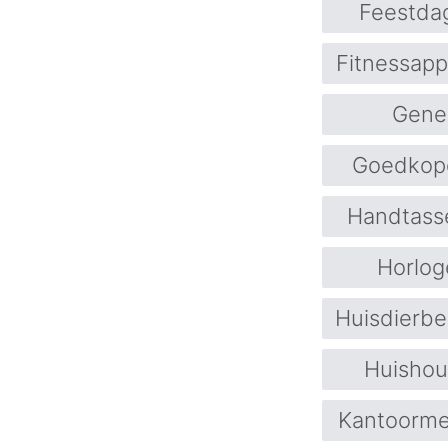
Feestda
Fitnessapp
Gene
Goedkope
Handtass
Horlog
Huisdierb
Huishou
Kantoormeu