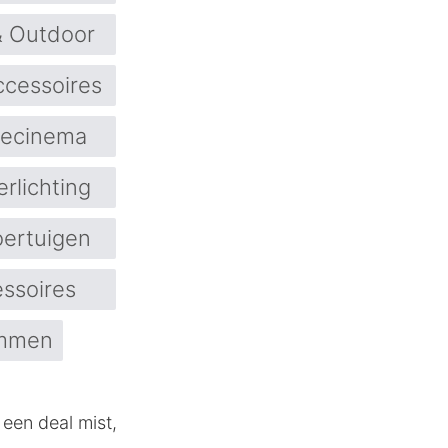
& Outdoor
ccessoires
ecinema
erlichting
oertuigen
ssoires
mmen
 een deal mist,