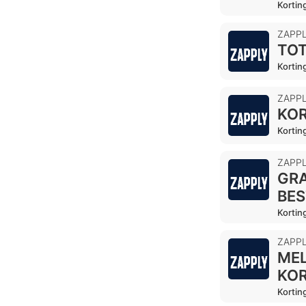
Kortin
ZAPP
TOT
Kortin
ZAPP
KOR
Kortin
ZAPP
GRA
BES
Kortin
ZAPP
MEL
KO
Kortin