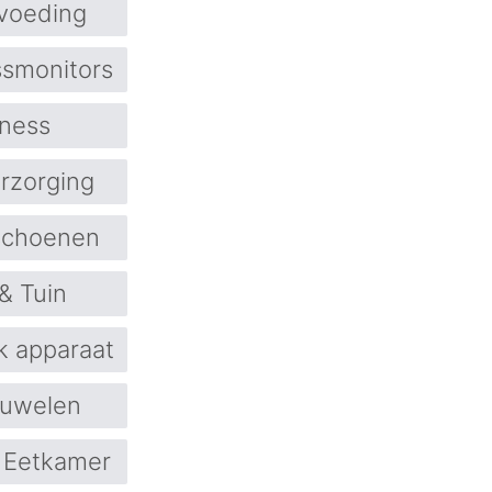
 voeding
ssmonitors
tness
rzorging
schoenen
& Tuin
k apparaat
uwelen
 Eetkamer