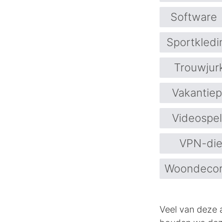
Software
Sportkledi
Trouwjur
Vakantie
Videospel
VPN-die
Woondecor
Veel van deze a