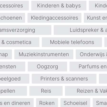
cessoires
Kinderen & babys
Kind
 schoenen
Kledingaccessoires
Kunst e
amsverzorging
Luidspreker & 
 & cosmetica
Mobiele telefoons
hap
Muziekinstrumenten
Onderwijs 
iensten
Oogzorg
Parfums en
peelgoed
Printers & scanners
pellen
Reis
Reizen & Va
s en dineren
Roken
Schoeisel
Sma