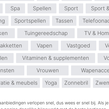
Spa
Spellen
Sport
Sport 
ng
Sportspellen
Tassen
Telefoona
ken
Tuingereedschap
TV & Hom
pakketten
Vapen
Vastgoed
V
len
Vitaminen & supplementen
V
nsten
Vrouwen
Wapenacce
atie & meubels
Yoga
Zonnebril
Zwe
anbiedingen verlopen snel, dus wees er snel bij. Als je