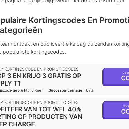
 pagina dagelijks bijgewerkt met de beste kortingen.
pulaire Kortingscodes En Promot
Categorieën
eam ontdekt en publiceert elke dag duizenden kortin
e populairste kortingscodes.
LY KORTINGSCODE EN PROMOTIECODES
Code
P 3 EN KRIJG 3 GRATIS OP
CO
PLY T1
gscode gebruikt:
8 keer
Succespercentage:
89%
LY KORTINGSCODE EN PROMOTIECODES
Code
FITEER VAN TOT WEL 40%
CO
TING OP PRODUCTEN VAN
EP CHARGE.