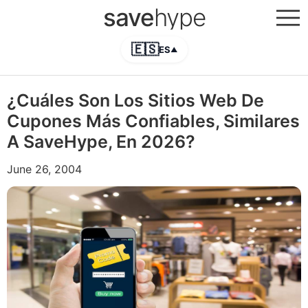
save
hype
🇪🇸
ES
▲
¿Cuáles Son Los Sitios Web De
Cupones Más Confiables, Similares
A SaveHype, En 2026?
June 26, 2004